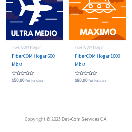
FiberCOM Hogar
FiberCOM Hogar
FiberCOM Hogar 600
FiberCOM Hogar 1000
Mb/s
Mb/s
Valorado
Valorado
$
50,00
$
80,00
IVA Incluido
IVA Incluido
con
con
0
0
de
de
5
5
Copyright © 2025 Dat-Com Services C.A.