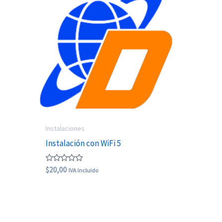
Instalaciones
Instalación con WiFi 5
Valorado
$
20,00
IVA Incluido
con
0
de
5