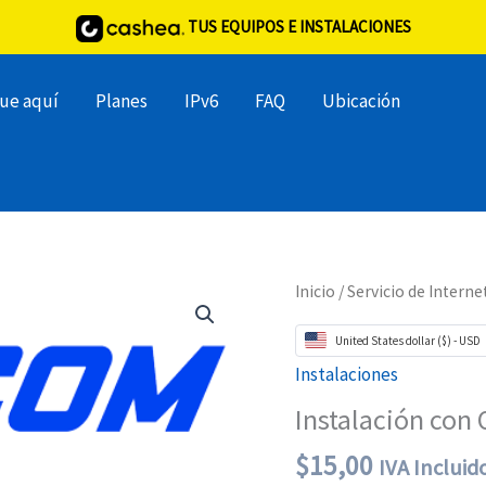
TUS EQUIPOS E INSTALACIONES
ue aquí
Planes
IPv6
FAQ
Ubicación
Inicio
/
Servicio de Interne
United States dollar ($) - USD
Instalaciones
Instalación con
$
15,00
IVA Incluid